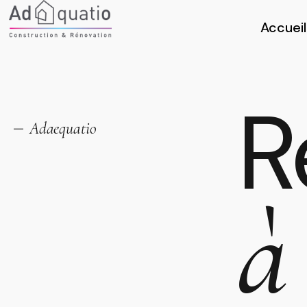
Accueil
R
Adaequatio
à