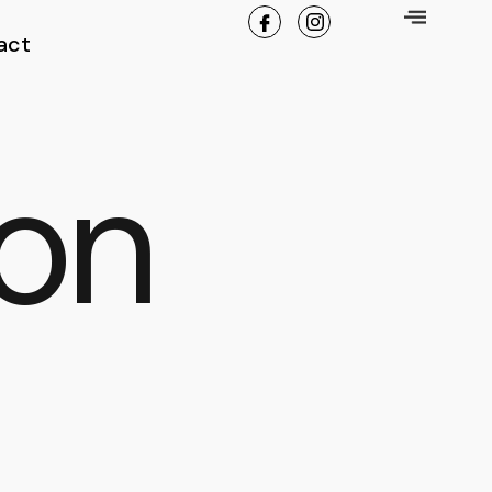
act
ion